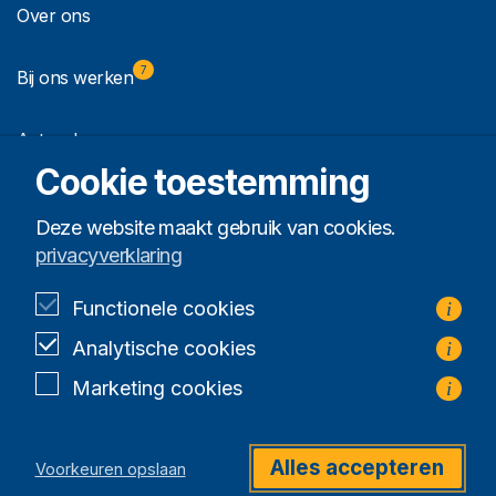
Over ons
7
Bij ons werken
Actueel
Cookie toestemming
Contact
Deze website maakt gebruik van cookies.
privacyverklaring
Bewoners login
Functionele cookies
i
Analytische cookies
i
Privacy
Algemene voorwaarden
Marketing cookies
i
Created by Sixtyseven
© GeelRonitz 2026
Gooiland 55
Alles accepteren
Voorkeuren opslaan
1948 RD Beverwijk