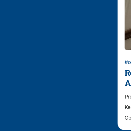
#o
R
A
Pr
Ke
Op